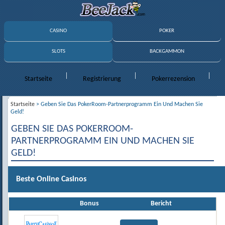
CASINO
POKER
SLOTS
BACKGAMMON
Startseite
Registrierung
Pokerrezension
Startseite
> Geben Sie Das PokerRoom-Partnerprogramm Ein Und Machen Sie
Geld!
GEBEN SIE DAS POKERROOM-
PARTNERPROGRAMM EIN UND MACHEN SIE
GELD!
Beste Online Casinos
Bonus
Bericht