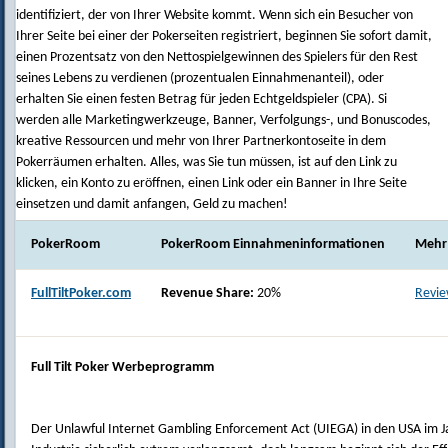
identifiziert, der von Ihrer Website kommt. Wenn sich ein Besucher von
Ihrer Seite bei einer der Pokerseiten registriert, beginnen Sie sofort damit,
einen Prozentsatz von den Nettospielgewinnen des Spielers für den Rest
seines Lebens zu verdienen (prozentualen Einnahmenanteil), oder
erhalten Sie einen festen Betrag für jeden Echtgeldspieler (CPA). Si
werden alle Marketingwerkzeuge, Banner, Verfolgungs-, und Bonuscodes,
kreative Ressourcen und mehr von Ihrer Partnerkontoseite in dem
Pokerräumen erhalten. Alles, was Sie tun müssen, ist auf den Link zu
klicken, ein Konto zu eröffnen, einen Link oder ein Banner in Ihre Seite
einsetzen und damit anfangen, Geld zu machen!
PokerRoom
PokerRoom
Einnahmeninformationen
Mehr 
FullTiltPoker.com
Revenue Share:
20%
Revi
Full Tilt Poker Werbeprogramm
Der Unlawful Internet Gambling Enforcement Act (UIEGA) in den USA im Ja