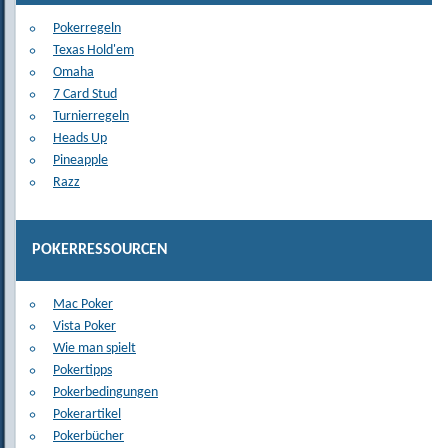
Pokerregeln
Texas Hold'em
Omaha
7 Card Stud
Turnierregeln
Heads Up
Pineapple
Razz
POKERRESSOURCEN
Mac Poker
Vista Poker
Wie man spielt
Pokertipps
Pokerbedingungen
Pokerartikel
Pokerbücher