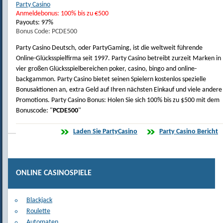
Party Casino
Anmeldebonus:
100% bis zu €500
Payouts:
97%
Bonus Code:
PCDE500
Party Casino Deutsch, oder PartyGaming, ist die weltweit führende
Online-Glücksspielfirma seit 1997. Party Casino betreibt zurzeit Marken in
vier großen Glücksspielbereichen poker, casino, bingo and online-
backgammon. Party Casino bietet seinen Spielern kostenlos spezielle
Bonusaktionen an, extra Geld auf Ihren nächsten Einkauf und viele andere
Promotions. Party Casino Bonus: Holen Sie sich 100% bis zu $500 mit dem
Bonuscode: "
PCDE500
"
Laden Sie PartyCasino
Party Casino Bericht
ONLINE CASINOSPIELE
Blackjack
Roulette
Automaten