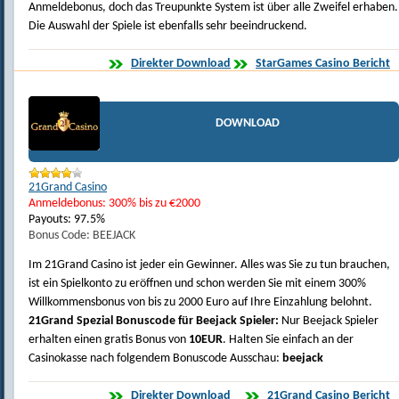
Anmeldebonus, doch das Treupunkte System ist über alle Zweifel erhaben.
Die Auswahl der Spiele ist ebenfalls sehr beeindruckend.
Direkter Download
StarGames Casino Bericht
DOWNLOAD
21Grand Casino
Anmeldebonus:
300% bis zu €2000
Payouts:
97.5%
Bonus Code:
BEEJACK
Im 21Grand Casino ist jeder ein Gewinner. Alles was Sie zu tun brauchen,
ist ein Spielkonto zu eröffnen und schon werden Sie mit einem 300%
Willkommensbonus von bis zu 2000 Euro auf Ihre Einzahlung belohnt.
21Grand Spezial Bonuscode für Beejack Spieler:
Nur Beejack Spieler
erhalten einen gratis Bonus von
10EUR
. Halten Sie einfach an der
Casinokasse nach folgendem Bonuscode Ausschau:
beejack
Direkter Download
21Grand Casino Bericht