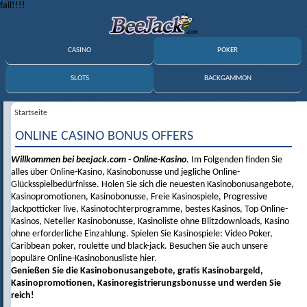
fail!!!!
CASINO
POKER
SLOTS
BACKGAMMON
Startseite
ONLINE CASINO BONUS OFFERS
Willkommen bei beejack.com - Online-Kasino
. Im Folgenden finden Sie
alles über Online-Kasino, Kasinobonusse und jegliche Online-
Glücksspielbedürfnisse. Holen Sie sich die neuesten Kasinobonusangebote,
Kasinopromotionen, Kasinobonusse, Freie Kasinospiele, Progressive
Jackpotticker live, Kasinotochterprogramme, bestes Kasinos, Top Online-
Kasinos, Neteller Kasinobonusse, Kasinoliste ohne Blitzdownloads, Kasino
ohne erforderliche Einzahlung. Spielen Sie Kasinospiele: Video Poker,
Caribbean poker, roulette und black-jack. Besuchen Sie auch unsere
populäre Online-Kasinobonusliste hier.
Genießen Sie die Kasinobonusangebote, gratis Kasinobargeld,
Kasinopromotionen, Kasinoregistrierungsbonusse und werden Sie
reich!