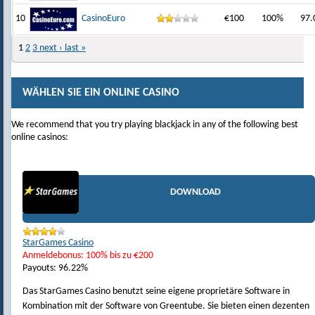
10
CasinoEuro
€100
100%
97.
1
2
3
next ›
last »
WÄHLEN SIE EIN ONLINE CASINO
We recommend that you try playing blackjack in any of the following best
online casinos:
DOWNLOAD
StarGames Casino
Anmeldebonus:
100% bis zu €200
Payouts:
96.22%
Das StarGames Casino benutzt seine eigene proprietäre Software in
Kombination mit der Software von Greentube. Sie bieten einen dezenten