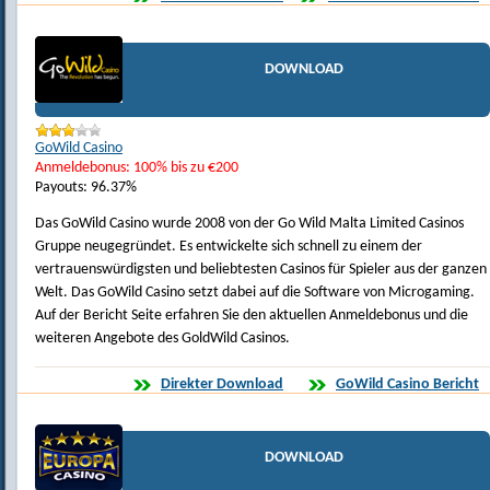
DOWNLOAD
GoWild Casino
Anmeldebonus:
100% bis zu €200
Payouts:
96.37%
Das GoWild Casino wurde 2008 von der Go Wild Malta Limited Casinos
Gruppe neugegründet. Es entwickelte sich schnell zu einem der
vertrauenswürdigsten und beliebtesten Casinos für Spieler aus der ganzen
Welt. Das GoWild Casino setzt dabei auf die Software von Microgaming.
Auf der Bericht Seite erfahren Sie den aktuellen Anmeldebonus und die
weiteren Angebote des GoldWild Casinos.
Direkter Download
GoWild Casino Bericht
DOWNLOAD