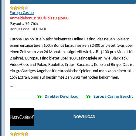
Europa Casino
Anmeldebonus:
100% bis zu $2400
Payouts:
96.76%
Bonus Code:
BEEJACK
Europa Casino ist ein sehr bekanntes Online-Casino, das neuen Spielern
einen einzigartigen 100% Bonus bis zu riesigen $2400 anbietet (was über
einen Zeitraum von 24 Monaten aufgeteilt wird, z.B. $100 pro Monat für
2 Jahre). EuropaCasino bietet über 100 Casinospiele an, wie Blackjack,
Video-Slots und Poker, Roulette, Craps, Baccarat, Keno und Bingo. Das ist
ein großartiges Angebot für europäische Spieler und man kann einen 10-
15% Extra-Bonus auf bestimmte Zahlungsmethoden bekommen.
...
Direkter Download
Europa Casino Bericht
DOWNLOAD