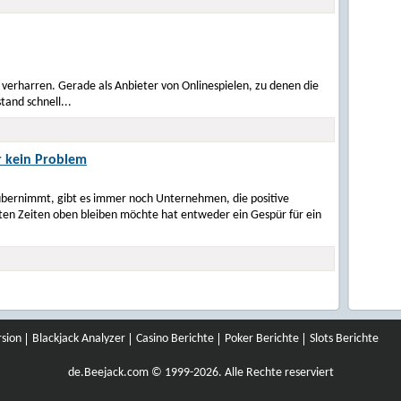
nd verharren. Gerade als Anbieter von Onlinespielen, zu denen die
tand schnell...
 kein Problem
übernimmt, gibt es immer noch Unternehmen, die positive
ten Zeiten oben bleiben möchte hat entweder ein Gespür für ein
sion
Blackjack Analyzer
Casino Berichte
Poker Berichte
Slots Berichte
de.Beejack.com
© 1999-2026. Alle Rechte reserviert