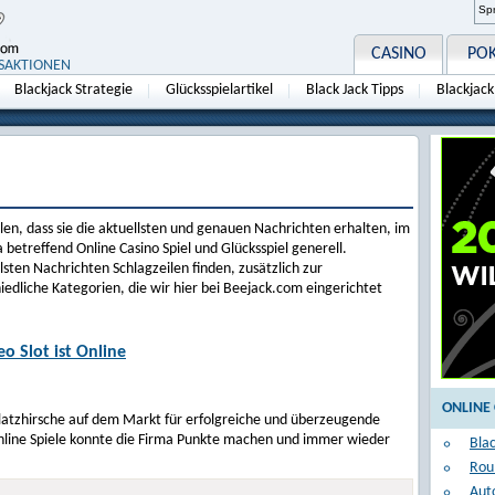
Sp
CASINO
PO
USAKTIONEN
Blackjack Strategie
Glücksspielartikel
Black Jack Tipps
Blackjac
llen, dass sie die aktuellsten und genauen Nachrichten erhalten, im
treffend Online Casino Spiel und Glücksspiel generell.
lsten Nachrichten Schlagzeilen finden, zusätzlich zur
edliche Kategorien, die wir hier bei Beejack.com eingerichtet
o Slot ist Online
ONLINE 
Platzhirsche auf dem Markt für erfolgreiche und überzeugende
nline Spiele konnte die Firma Punkte machen und immer wieder
Bla
Rou
Aut