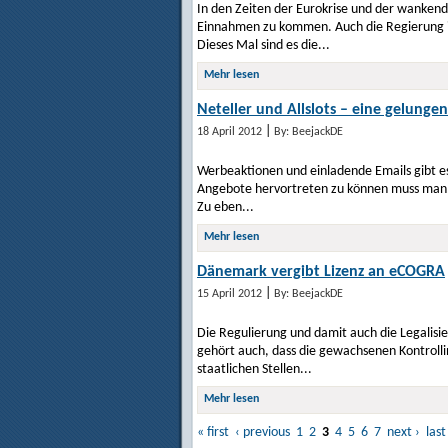
In den Zeiten der Eurokrise und der wankend
Einnahmen zu kommen. Auch die Regierung i
Dieses Mal sind es die...
Mehr lesen
Neteller und Allslots – eine gelunge
|
18 April 2012
By: BeejackDE
Werbeaktionen und einladende Emails gibt e
Angebote hervortreten zu können muss man s
Zu eben...
Mehr lesen
Dänemark vergibt Lizenz an eCOGRA
|
15 April 2012
By: BeejackDE
Die Regulierung und damit auch die Legalisi
gehört auch, dass die gewachsenen Kontrolli
staatlichen Stellen...
Mehr lesen
« first
‹ previous
1
2
3
4
5
6
7
next ›
last