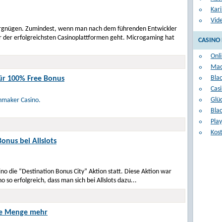
Kari
Vid
s Vergnügen. Zumindest, wenn man nach dem führenden Entwickler
r der erfolgreichsten Casinoplattformen geht. Microgaming hat
CASINO
Onl
Mac
Blac
ür 100% Free Bonus
Cas
Glü
unmaker Casino.
Blac
Play
Kos
onus bei Allslots
ino die “Destination Bonus City” Aktion statt. Diese Aktion war
o so erfolgreich, dass man sich bei Allslots dazu...
ede Menge mehr