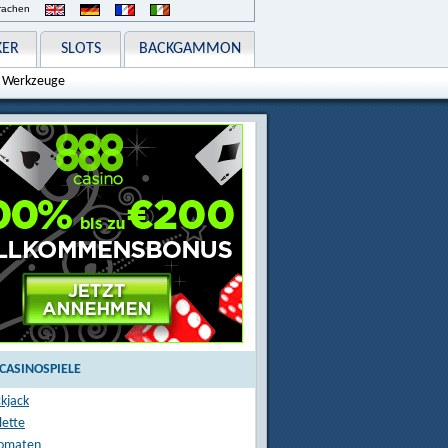
rachen
KER
SLOTS
BACKGAMMON
k Werkzeuge
CASINOSPIELE
ckjack
lette
omaten