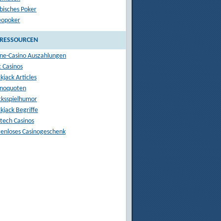
bisches Poker
eopoker
 RESSOURCEN
ine-Casino Auszahlungen
 Casinos
kjack Articles
inoquoten
cksspielhumor
kjack Begriffe
tech Casinos
tenloses Casinogeschenk